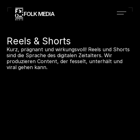
FOLK MEDIA 
Reels & Shorts
Kurz, prägnant und wirkungsvoll! Reels und Shorts 
sind die Sprache des digitalen Zeitalters. Wir 
produzieren Content, der fesselt, unterhält und 
viral gehen kann.
Branchen
Projekte
Team
Prozess
Kontakt
Instagram
Home
Projekte
Branchen