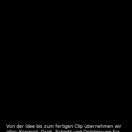
Über Uns
Kontaktieren
FOLK
MEDIA.
@ 2025 All rights reserved
Von der Idee bis zum fertigen Clip übernehmen wir 
alles: Konzept, Dreh, Schnitt und Optimierung für 